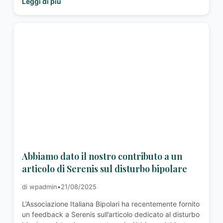
Leggi di più
impegnato sul fronte del benessere psicologico nei
luoghi di lavoro. La proposta sarà illustrata
ufficialmente l’11 settembre …<p class="read-more">
<a class=""
href="http://associazioneitalianabipolari.it/news/lassociazione
italiana-bipolari-a-sostegno-della-proposta-di-legge-
sul-benessere-psicosociale-nei-luoghi-di-lavoro/">
<span class="screen-reader-text">L’Associazione
Italiana Bipolari a sostegno della proposta di legge sul
benessere psicosociale nei luoghi di lavoro</span>
Leggi altro »</a></p>
Abbiamo dato il nostro contributo a un
articolo di Serenis sul disturbo bipolare
di wpadmin
•
21/08/2025
L’Associazione Italiana Bipolari ha recentemente fornito
un feedback a Serenis sull’articolo dedicato al disturbo