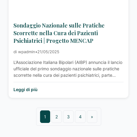
Sondaggio Nazionale sulle Pratiche
Scorrette nella Cura dei Pazienti
Psichiatrici | Progetto MENCAP
di wpadmin
•
21/05/2025
L’Associazione Italiana Bipolari (AIBP) annuncia il lancio
ufficiale del primo sondaggio nazionale sulle pratiche
scorrette nella cura dei pazienti psichiatrici, parte
integrante del Progetto MENCAP. Dopo oltre un anno
di preparazione e collaborazione, il sondaggio è ora
Leggi di più
disponibile per la compilazione, con l’obiettivo di
raccogliere dati rigorosi sugli abusi e sulla malasanità
psichiatrica ancora diffusi …<p class="read-more"> <a
class=""
1
2
3
4
»
href="http://associazioneitalianabipolari.it/news/sondaggio-
nazionale-sulle-pratiche-scorrette-nella-cura-dei-
pazienti-psichiatrici/"> <span class="screen-reader-