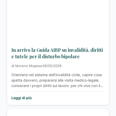
reader-text">Un musical contro lo stigma — il nuovo
progetto AIBP guidato da Nicoletta Vitiello</span>
Leggi altro »</a></p>
In arrivo la Guida AIBP su invalidità, diritti
e tutele per il disturbo bipolare
di Moreno Mojana
•
26/05/2026
Orientarsi nel sistema dell’invalidità civile, capire cosa
spetta davvero, prepararsi alla visita medico-legale,
conoscere i propri diritti sul lavoro: per chi vive con il
disturbo bipolare — e per chi gli sta accanto — queste
non sono domande astratte. Sono urgenze concrete,
Leggi di più
spesso affrontate da soli, in momenti già difficili. AIBP
ha deciso di fare …<p class="read-more"> <a class=""
href="http://associazioneitalianabipolari.it/news/in-