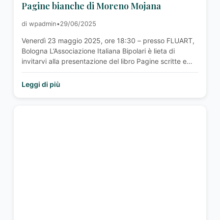
Pagine bianche di Moreno Mojana
di wpadmin
•
29/06/2025
Venerdì 23 maggio 2025, ore 18:30 – presso FLUART,
Bologna L’Associazione Italiana Bipolari è lieta di
invitarvi alla presentazione del libro Pagine scritte e
Pagine bianche – Dialogo sospeso tra un paziente e il
suo analista, scritto da Moreno Mojana, che si terrà
Leggi di più
venerdì 23 maggio 2025 alle ore 18:30 presso lo
spazio FLUART – …<p class="read-more"> <a class=""
href="http://associazioneitalianabipolari.it/news/presentazion
del-libro-pagine-scritte-e-pagine-bianche-di-moreno-
mojana/"> <span class="screen-reader-
text">Presentazione del libro Pagine scritte e Pagine
bianche di Moreno Mojana</span> Leggi altro »</a>
</p>