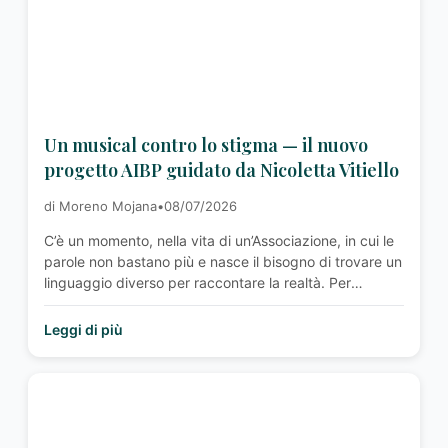
Un musical contro lo stigma — il nuovo
progetto AIBP guidato da Nicoletta Vitiello
di Moreno Mojana
•
08/07/2026
C’è un momento, nella vita di un’Associazione, in cui le
parole non bastano più e nasce il bisogno di trovare un
linguaggio diverso per raccontare la realtà. Per
l’Associazione Italiana Bipolari, questo momento è
arrivato: da qui nasce il nuovo progetto teatrale, un
Leggi di più
musical in cui la bipolarità viene messa in scena con
ironia, comicità …<p class="read-more"> <a class=""
href="http://associazioneitalianabipolari.it/news/un-
musical-contro-lo-stigma-il-nuovo-progetto-aibp-
guidato-da-nicoletta-vitiello/"> <span class="screen-