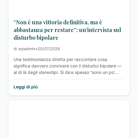
“Non è una vittoria definitiva, ma è
abbastanza per restare”: un’intervista sul
disturbo bipolare
di wpadmin
•
20/07/2026
Una testimonianza diretta per raccontare cosa
significa davvero convivere con il disturbo bipolare —
al di là degli stereotipi. Si dice spesso “sono un po’
bipolare” per descrivere un cambio d’umore
improvviso. Ma il disturbo bipolare è tutt’altro: è una
Leggi di più
condizione cronica, fatta di fasi depressive e fasi
maniacali o ipomaniacali che possono durare settimane
…<p class="read-more"> <a class=""
href="http://associazioneitalianabipolari.it/news/intervista-
disturbo-bipolare-dalla-nostra-parte/"> <span
class="screen-reader-text">“Non è una vittoria
definitiva, ma è abbastanza per restare”: un’intervista
sul disturbo bipolare</span> Leggi altro »</a></p>