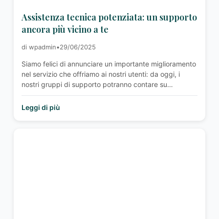
Assistenza tecnica potenziata: un supporto
ancora più vicino a te
di wpadmin
•
29/06/2025
Siamo felici di annunciare un importante miglioramento
nel servizio che offriamo ai nostri utenti: da oggi, i
nostri gruppi di supporto potranno contare su
un’assistenza tecnica potenziata, pensata per
accompagnarti con maggiore efficacia in ogni fase
Leggi di più
della tua esperienza con noi. Grazie all’impegno del
nostro team di volontari, saremo in grado di rispondere
in modo …<p class="read-more"> <a class=""
href="http://associazioneitalianabipolari.it/news/assistenza-
tecnica-potenziata-un-supporto-ancora-piu-vicino-a-
te/"> <span class="screen-reader-text">Assistenza
tecnica potenziata: un supporto ancora più vicino a
te</span> Leggi altro »</a></p>