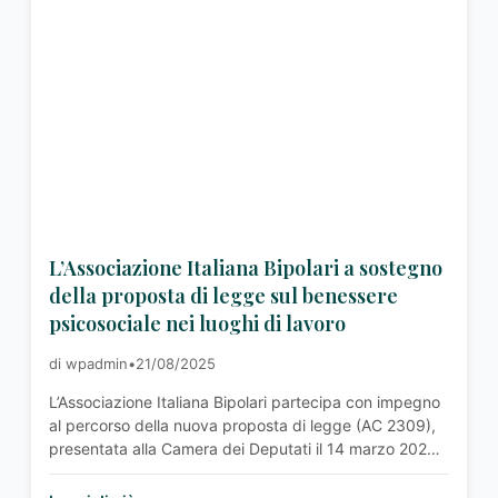
arrivo-la-guida-aibp-su-invalidita-diritti-e-tutele-per-il-
disturbo-bipolare/"> <span class="screen-reader-
text">In arrivo la Guida AIBP su invalidità, diritti e
tutele per il disturbo bipolare</span> Leggi altro »</a>
</p>
L’Associazione Italiana Bipolari a sostegno
della proposta di legge sul benessere
psicosociale nei luoghi di lavoro
di wpadmin
•
21/08/2025
L’Associazione Italiana Bipolari partecipa con impegno
al percorso della nuova proposta di legge (AC 2309),
presentata alla Camera dei Deputati il 14 marzo 2025
dall’On. Carmen Di Lauro e scritta insieme a Lorenzo
Tedeschi, giovane imprenditore e attivista da tempo